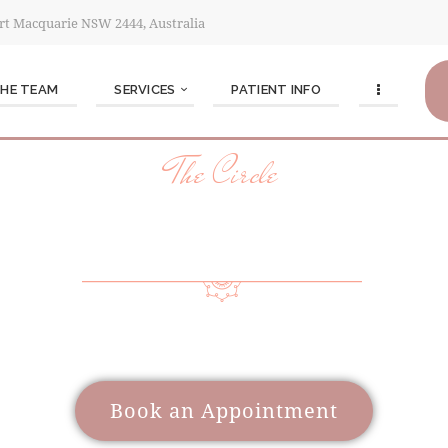
Port Macquarie NSW 2444, Australia
THE TEAM
SERVICES
PATIENT INFO
The Circle
 YOUR JOURNEY
 a wide range of care to support women through different l
Book an Appointment