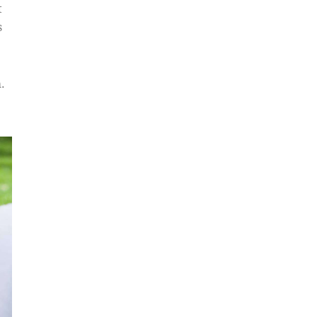
t
s
.