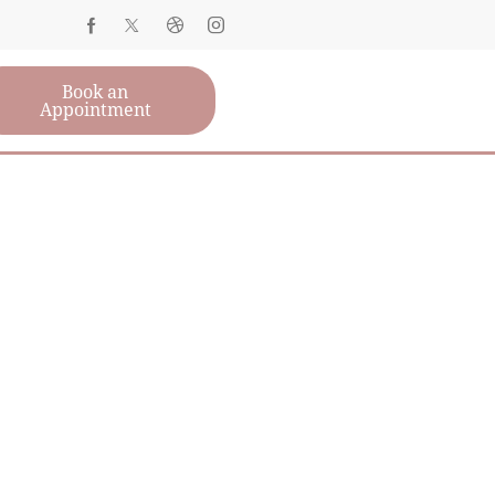
Book an
Appointment
, OUR SUPPORT
ife stages