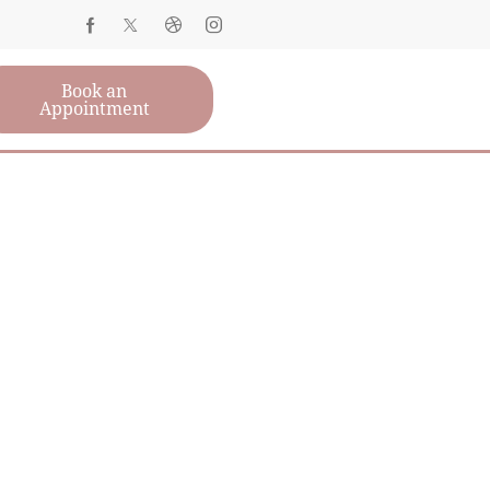
Book an
Appointment
, OUR SUPPORT
ife stages