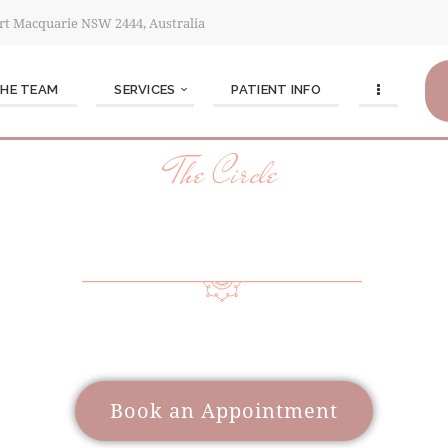
Port Macquarie NSW 2444, Australia
THE TEAM
SERVICES
PATIENT INFO
The Circle
 YOUR JOURNEY
 a wide range of care to support women through different l
Book an Appointment