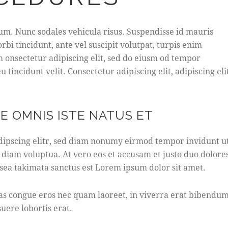
lum. Nunc sodales vehicula risus. Suspendisse id mauris
orbi tincidunt, ante vel suscipit volutpat, turpis enim
m onsectetur adipiscing elit, sed do eiusm od tempor
u tincidunt velit. Consectetur adipiscing elit, adipiscing elit
DE OMNIS ISTE NATUS ET
dipscing elitr, sed diam nonumy eirmod tempor invidunt u
 diam voluptua. At vero eos et accusam et justo duo dolore
 sea takimata sanctus est Lorem ipsum dolor sit amet.
as congue eros nec quam laoreet, in viverra erat bibendum
suere lobortis erat.