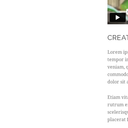
CREA
Lorem ips
tempor in
veniam, q
commodo 
dolor sit
Etiam vit
rutrum e
scelerisq
placerat 