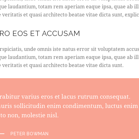
ue laudantium, totam rem aperiam eaque ipsa, quae ab ill
 veritatis et quasi architecto beatae vitae dicta sunt, expli
ERO EOS ET ACCUSAM
rspiciatis, unde omnis iste natus error sit voluptatem acc
ue laudantium, totam rem aperiam eaque ipsa, quae ab ill
 veritatis et quasi architecto beatae vitae dicta sunt.
rabitur varius eros et lacus rutrum consequat.
uris sollicitudin enim condimentum, luctus enim
to non, molestie nisl.
PETER BOWMAN