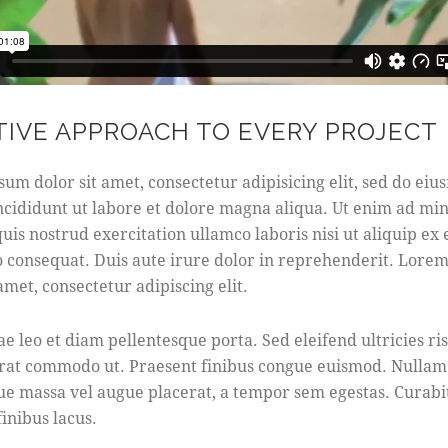
TIVE APPROACH TO EVERY PROJECT
um dolor sit amet, consectetur adipisicing elit, sed do ei
cididunt ut labore et dolore magna aliqua. Ut enim ad mi
uis nostrud exercitation ullamco laboris nisi ut aliquip ex 
consequat. Duis aute irure dolor in reprehenderit. Lore
 amet, consectetur adipiscing elit.
ae leo et diam pellentesque porta. Sed eleifend ultricies ris
rat commodo ut. Praesent finibus congue euismod. Nullam
ue massa vel augue placerat, a tempor sem egestas. Curabi
finibus lacus.