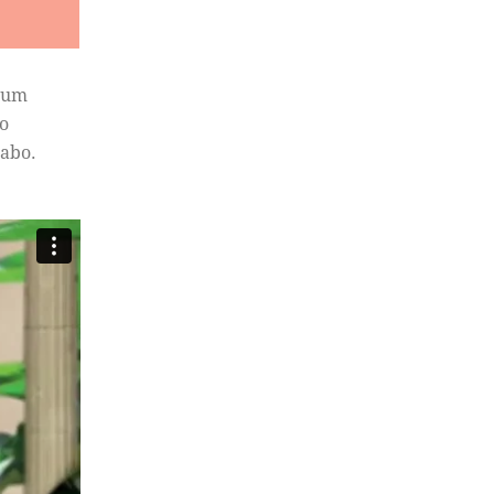
tium
o
cabo.