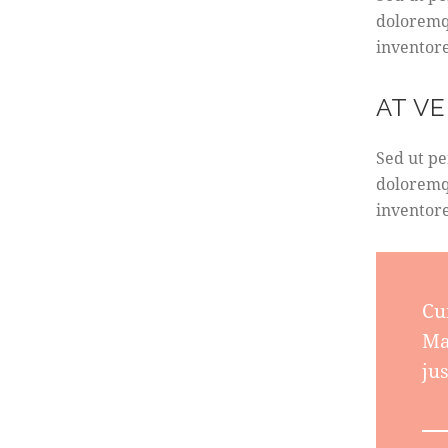
doloremq
inventore
AT V
Sed ut pe
doloremq
inventore
Cu
Ma
jus