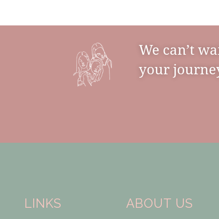
We can’t wa
your journey
LINKS
ABOUT US