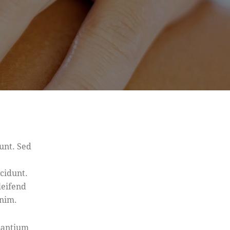
unt. Sed
ncidunt.
leifend
enim.
usantium