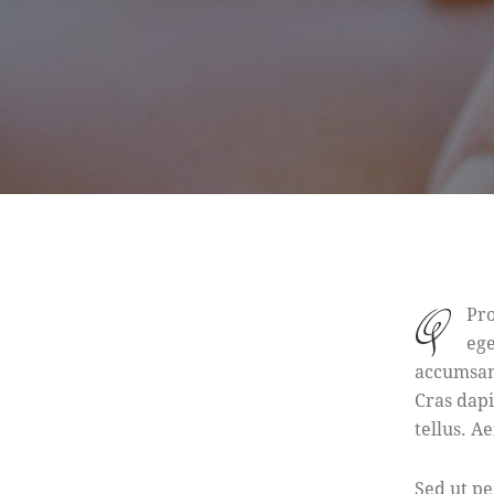
q
Pro
ege
accumsan.
Cras dap
tellus. A
Sed ut pe