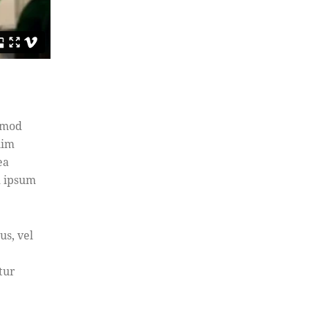
usmod
nim
ea
m ipsum
us, vel
tur