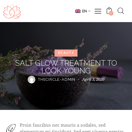
EN
0
BEAUTY
SALT GLOW TREATMENT TO
LOOK YOUNG
April 3, 2020
THECIRCLE-ADMIN
qProin faucibus nec mauris a sodales, sed
elementum mi tincidunt. Sed eget viverra egestas